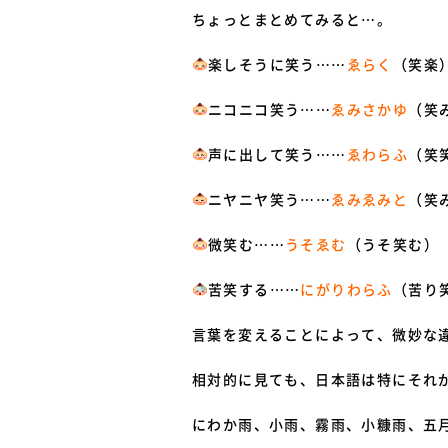
ちょっとまとめてみると…。
楽しそうに笑う……
ゑらく
（笑楽
ニコニコ笑う……
ゑみさかゆ
（笑
声に出して笑う……
ゑわらふ
（笑
ニヤニヤ笑う……
ゑみゑみと
（笑
微笑む……
うそゑむ
（うそ笑む）
苦笑する……
にがりわらふ
（苦り
言
葉を変えることによって、微妙な
相対的に見ても、日本語は特にそれ
にわか雨、小雨、霧雨、小糠雨、五