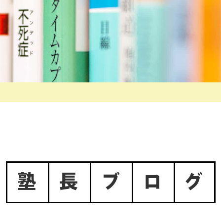
塾
長
ブ
ロ
グ