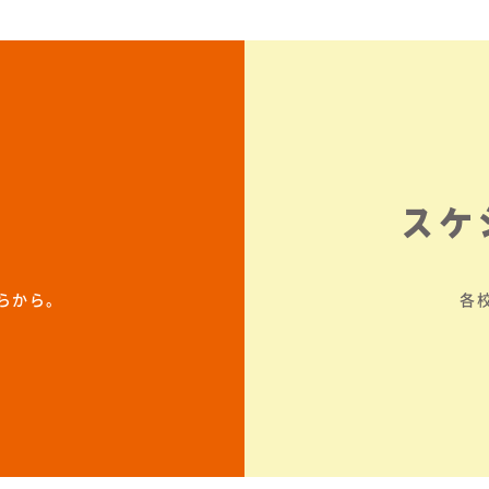
スケ
らから。
各