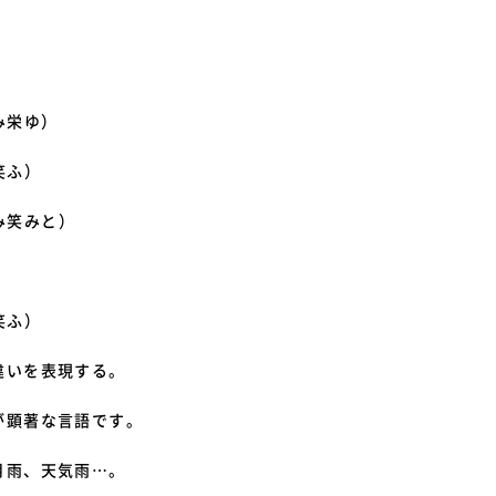
）
み栄ゆ）
笑ふ）
み笑みと）
笑ふ）
違いを表現する。
が顕著な言語です。
月雨、天気雨…。