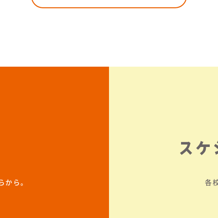
スケ
らから。
各