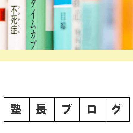
塾
長
ブ
ロ
グ