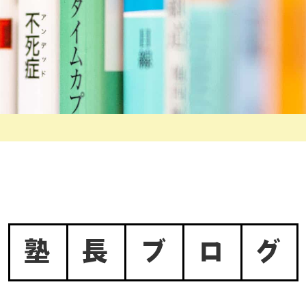
塾
長
ブ
ロ
グ