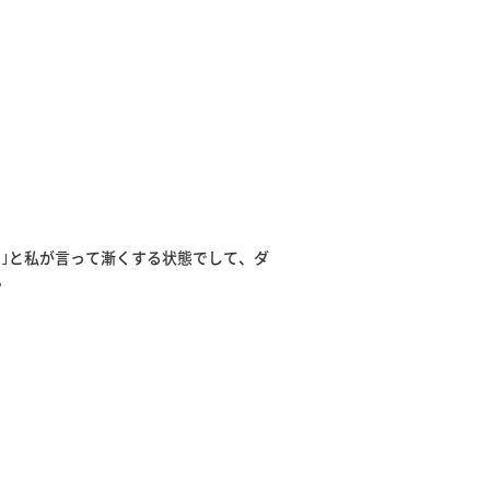
？｣と私が言って漸くする状態でして、ダ
。