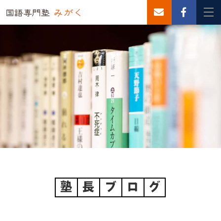
塾
長
ブ
ロ
グ