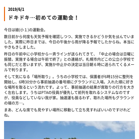
2019/6/1
ドキドキ…初めての運動会！
今日は娘(小１)の運動会。
数日前から何度も天気予報を確認しつつ、実施できるかどうか気を揉んでいま
した。実際に昨日までは、今日の午後から雨が降る予報でしたからね。本当に
やきもきしました。
昨日の午前中に小学校から一斉ラインが送られてきて、「中止の場合は日曜に
振替。実施する場合は午前で終了」との連絡が。札幌市内どこの公立小学校で
も同じだと思いますが、実施か中止かの決定は当日朝６時に送られてくるメー
ルで判ります。
そして気になる「場所取り」。うちの小学校では、保護者が6時15分に整列を
開始し、6時30分から事前抽選の番号順にグラウンドに入場。入れた順に好き
な場所を取るという流れです。よって、事前抽選の結果が席取りの行方を大き
く左右します。うちはPTAの役員が優先して前列を取れるシステムなのです
が、役員などしていない我が家。抽選運も振るわず、取れた場所もグラウンド
の端の方…。
まあ、どんな席でも見やすい場所に移動して立ち見すればいいのですけれど
ね。