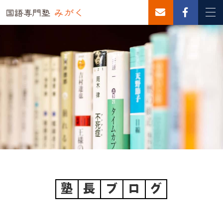
塾
長
ブ
ロ
グ