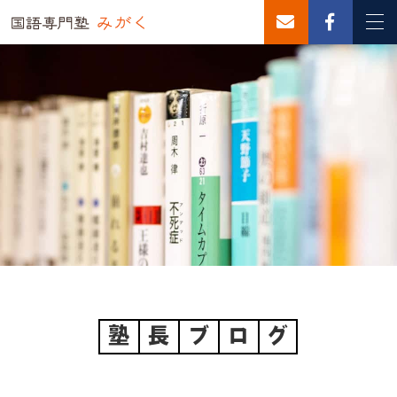
塾
長
ブ
ロ
グ