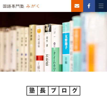
塾
長
ブ
ロ
グ