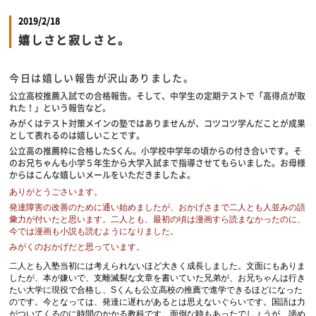
2019/2/18
嬉しさと寂しさと。
今日は嬉しい報告が沢山ありました。
公立高校推薦入試での合格報告。そして、中学生の定期テストで「高得点が取
れた！」という報告など。
みがくはテスト対策メインの塾ではありませんが、コツコツ学んだことが成果
として表れるのは嬉しいことです。
公立高の推薦枠に合格したSくん。小学校中学年の頃からの付き合いです。そ
のお兄ちゃんも小学５年生から大学入試まで指導させてもらいました。お母様
からはこんな嬉しいメールをいただきましたよ。
ありがとうごさいます。
発達障害の改善のために通い始めましたが、おかげさまで二人とも人並みの語
彙力が付いたと思います。二人とも、最初の頃は漫画すら読まなかったのに、
今では漫画も小説も読むようになりました。
みがくのおかげだと思っています。
二人とも入塾当初には考えられないほど大きく成長しました。文面にもありま
したが、本が嫌いで、支離滅裂な文章を書いていた兄弟が、お兄ちゃんは行き
たい大学に現役で合格し、Sくんも公立高校の推薦で進学できるほどになった
のです。今となっては、発達に遅れがあるとは思えないぐらいです。国語は力
がついてくるのに時間のかかる教科です。面倒な時もあったでしょうが、諦め