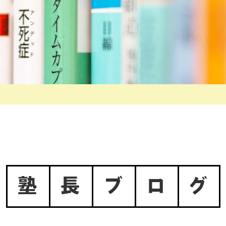
塾
長
ブ
ロ
グ