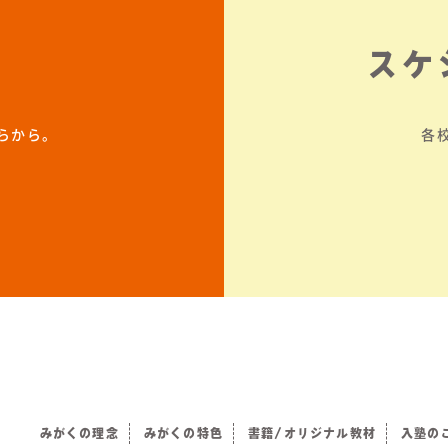
スケ
らから。
各
みがくの理念
みがくの特色
書籍/オリジナル教材
入塾の