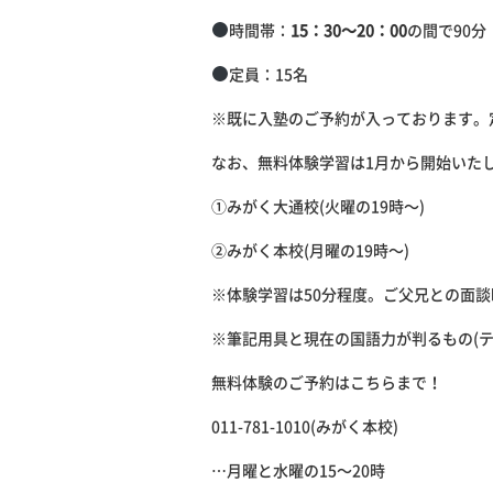
時間帯：
15：30～20：00
の間で90分
定員：15名
※既に入塾のご予約が入っております。
なお、無料体験学習は1月から開始いた
①みがく大通校(火曜の19時～)
②みがく本校(月曜の19時～)
※体験学習は50分程度。ご父兄との面
※筆記用具と現在の国語力が判るもの(
無料体験のご予約はこちらまで！
011-781-1010(みがく本校)
…月曜と水曜の15～20時