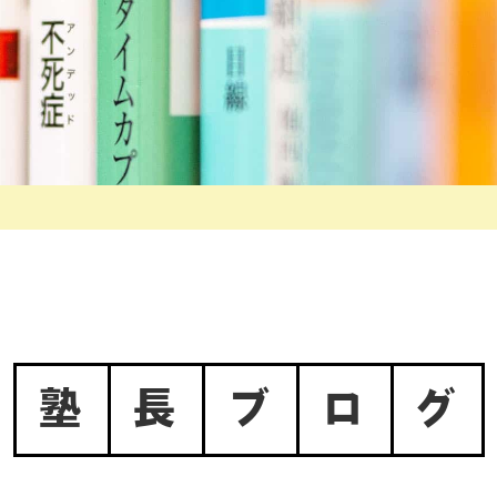
塾
長
ブ
ロ
グ