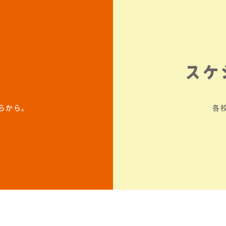
スケ
らから。
各