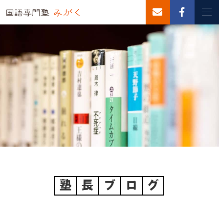
塾
長
ブ
ロ
グ