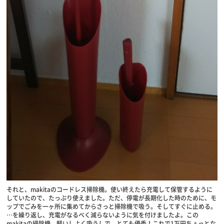
それと、makitaのコードレス掃除機。使い終えたら充電して保管するように
していたので、たっぷり使えました。ただ、停電が長期化した時のために、モ
ップでごみを一ヶ所に集めてからさっと掃除機で吸う。そしてすぐに止める。
…を繰り返し、充電がなるべく減らないように気を付けましたよ。この
makitaの掃除機、軽いしよく吸うしで、とても優秀！これで1万円ちょっとな