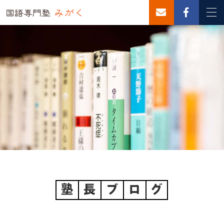
塾
長
ブ
ロ
グ