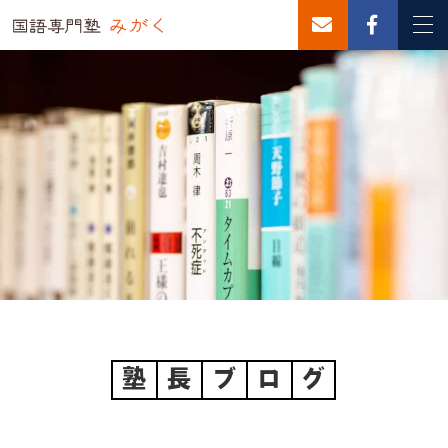
塾
長
ブ
ロ
グ