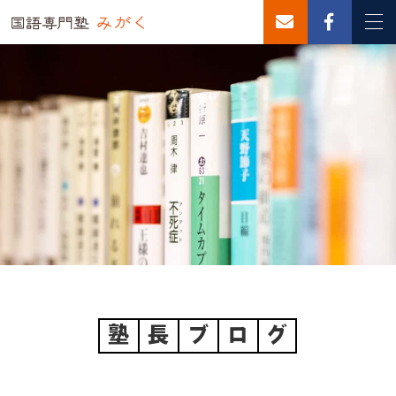
塾
長
ブ
ロ
グ