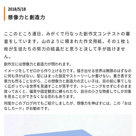
2018/5/18
想像力と創造力
ここのところ連日、みがくで行なった創作文コンテストの審
査をしています。山のように積まれた作文用紙。その１枚１
枚が生徒たちの努力の結晶だと思うと決して手が抜けませ
ん。
創作文には想像力と創造力が問われます。
イメージをしてゼロから作り上げる力です。描き出せる世界は無限のはずなの
に何も浮かばない。型にはまった設定やストーリーしか書けない。書き表す文
章力も然ることながら、この想像力と創造力の乏しい子は、目の前に果てしな
く広がっている世界を見通すことが苦手です。トレーニングをせずにそのまま
放っておくと、偏見や固定観念に縛られたり、自分の小さな物差しでしか対象
を見ることができなくなる恐れもあります。
何度かこのブログ内でもご紹介しましたが、想像力を伸ばすには、この「おは
なしカード」がお勧めです。