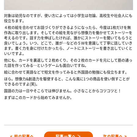
対象は幼児なのですが、使い方によっては小学生は勿論、高校生や社会人にも
役立ちます。
４枚の絵を合わせてお話づくりができるようになったら、今度は1枚だけを無
作為に取り出します。そしてその絵を見ながら想像力を働かせてストーリーを
考えるのです。話す力を伸ばしたければ、誰かにストーリーを聞いてもらうと
良いでしょう。いつ、どこで、誰が…などの５Ｗを意識して丁寧に話していき
ます。書く力を身に付けたかったら、ノートにストーリーを書き出していくと
いいですよ。
他にも、カードを裏返して２枚めくり、その２枚のカードを元にして筋の通っ
た話を作ってみる…というゲームも面白いですね。
絵に合わせて英語などで短文を作ってみると外国語の勉強にも役立ちます。
ほら。想像力&創造力を駆使すると、こんな風に1つの商品を使い倒すことが
できるのですよ(笑)。
国語の力は一日やそこらでは伸びません。小さなことからコツコツと！
まずはこのカードから始めてみませんか。
< 前の記事へ
記事一覧へ ＞
次の記事へ >