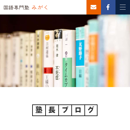
塾
長
ブ
ロ
グ