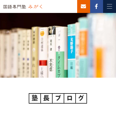
塾
長
ブ
ロ
グ