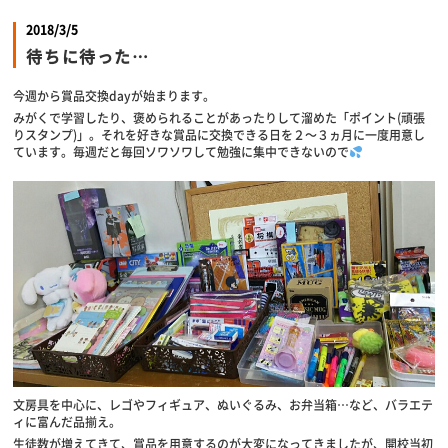
2018/3/5
待ちに待った…
今週から賞品交換dayが始まります。
みがくで学習したり、褒められることがあったりして溜めた「ポイント(頑張
りスタンプ)」。それを好きな賞品に交換できる日を２～３ヵ月に一度用意し
ています。毎週だと毎回ソワソワして勉強に集中できないので
文房具を中心に、レゴやフィギュア、ぬいぐるみ、お弁当箱…など、バラエテ
ィに富んだ品揃え。
生徒数が増えてきて、賞品を用意するのが大変になってきましたが、開校当初