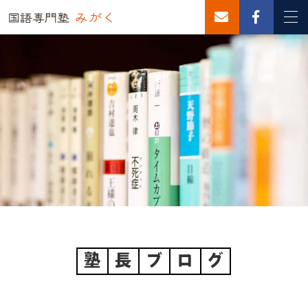
塾
長
ブ
ロ
グ