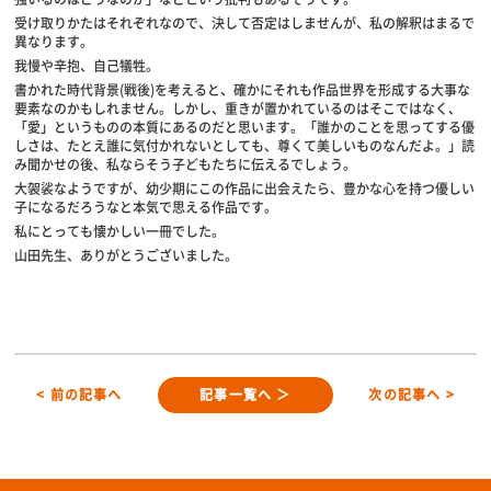
受け取りかたはそれぞれなので、決して否定はしませんが、私の解釈はまるで
異なります。
我慢や辛抱、自己犠牲。
書かれた時代背景(戦後)を考えると、確かにそれも作品世界を形成する大事な
要素なのかもしれません。しかし、重きが置かれているのはそこではなく、
「愛」というものの本質にあるのだと思います。「誰かのことを思ってする優
しさは、たとえ誰に気付かれないとしても、尊くて美しいものなんだよ。」読
み聞かせの後、私ならそう子どもたちに伝えるでしょう。
大袈裟なようですが、幼少期にこの作品に出会えたら、豊かな心を持つ優しい
子になるだろうなと本気で思える作品です。
私にとっても懐かしい一冊でした。
山田先生、ありがとうございました。
< 前の記事へ
記事一覧へ ＞
次の記事へ >