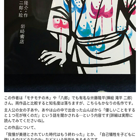
この作者は「モチモチの木」や「八郎」でも有名な齊藤隆平(挿絵 滝平 二郎)
さん。両作品と比較すると知名度は落ちますが、こちらもかなりの名作です。
主人公の女の子あや。あやは山の中で出会った山んばから「優しいことをする
と１つ花が咲くのだ」という話を聞かされる…という内容です(詳細は実際に
読んでみてくださいね)。
この作品について、
「我慢が美徳とされていた時代はもう終わった」とか、「自己犠牲を子どもに
強いるのはどうなのか」などという批判もあるそうです。