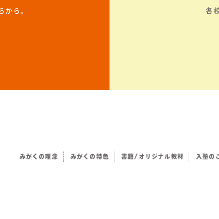
らから。
各
みがくの理念
みがくの特色
書籍/オリジナル教材
入塾の
）