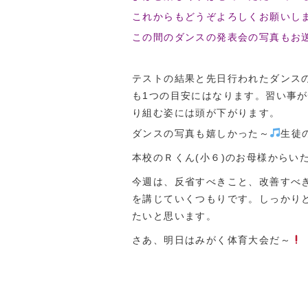
これからもどうぞよろしくお願いしま
この間のダンスの発表会の写真もお
テストの結果と先日行われたダンス
も1つの目安にはなります。習い事
り組む姿には頭が下がります。
ダンスの写真も嬉しかった～
生徒
本校のＲくん(小６)のお母様からい
今週は、反省すべきこと、改善すべ
を講じていくつもりです。しっかり
たいと思います。
さあ、明日はみがく体育大会だ～