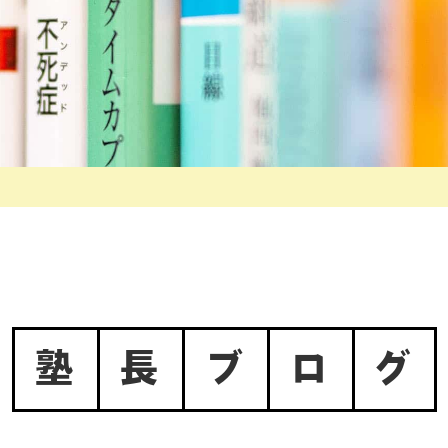
塾
長
ブ
ロ
グ