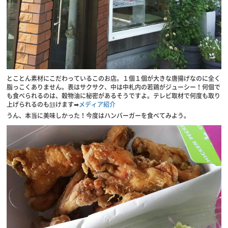
とことん素材にこだわっているこのお店。１個１個が大きな唐揚げなのに全く
脂っこくありません。表はサクサク、中は中札内の若鶏がジューシー！何個で
も食べられるのは、穀物油に秘密があるそうですよ。テレビ取材で何度も取り
上げられるのも頷けます➡
メディア紹介
うん、本当に美味しかった！今度はハンバーガーを食べてみよう。