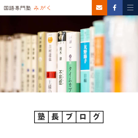
塾
長
ブ
ロ
グ