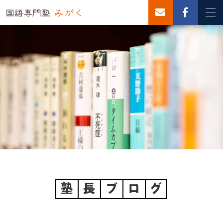
塾
長
ブ
ロ
グ