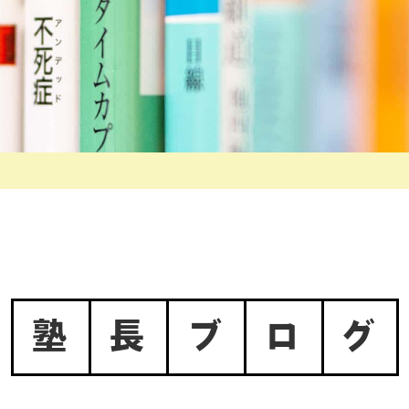
塾
長
ブ
ロ
グ