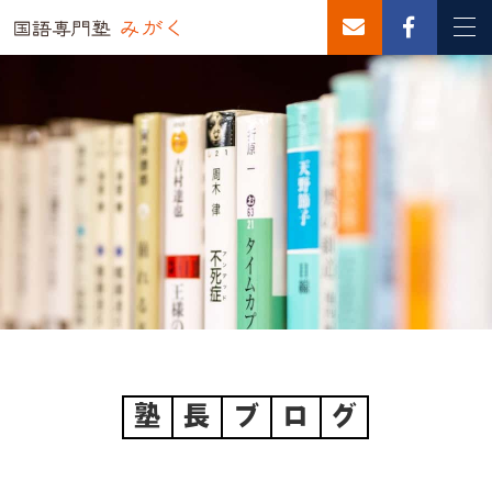
塾
長
ブ
ロ
グ