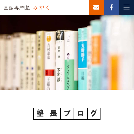
塾
長
ブ
ロ
グ