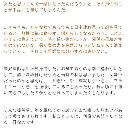
女だと思いこんで一緒になったんだろう』と、その男性のこ
とが下品にも感じてしまうんだ。
…そもそも、どんな女であっても１日中連れ添って顔を見て
いると、無性に気に食わず、憎たらしくなるだろう。…どこ
かよそに住んでいて、時々通い住むほうが、関係が長続きす
るのではないか。男が女の家を突然ふらっと訪ねて来て泊ま
っていく…。それこそ新鮮な気分がするに違いない。
兼好法師は生涯独身でした。独身主義なのは別に構わないと
して、酷い決め付けだなあと当時の私は思いました。女嫌い
だったのかと思えば、「片思い」や「成就しない恋」「プラ
トニックな恋」を憧憬している節もあったり。若い頃に手痛
い失恋でもしたのかなと勘繰ってしまいたくもなります。
そんな徒然草。年を重ねてから読むとまた違った味わいがあ
って考えさせられます。私にとっては、何度でも開きたくな
る一冊なのです。