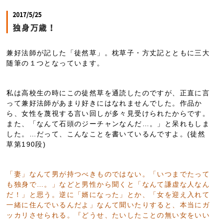
2017/5/25
独身万歳！
兼好法師が記した「徒然草」。枕草子・方丈記とともに三大
随筆の１つとなっています。
私は高校生の時にこの徒然草を通読したのですが、正直に言
って兼好法師があまり好きにはなれませんでした。作品か
ら、女性を蔑視する言い回しが多々見受けられたからです。
また、「なんて石頭のジーチャンなんだ…。」と呆れもしま
した。…だって、こんなことを書いているんですよ。(徒然
草第190段)
「妻」なんて男が持つべきものではない。「いつまでたって
も独身で…。」などと男性から聞くと「なんて謙虚な人なん
だ！」と思う。逆に「婿になった」とか、「女を迎え入れて
一緒に住んでいるんだよ」なんて聞いたりすると、本当にガ
ッカリさせられる。
『どうせ、たいしたことの無い女をいい