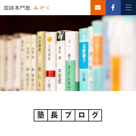
塾
長
ブ
ロ
グ