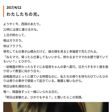
2017/4/12
わたしたちの光。
ようやく今、西岡のあたり。
22時には家に着けるかな。
１日が終わって、
喉はガラガラ。
体はフラフラ。
帰宅しても仕事が山積みだけど、娘の顔を見ると幸福感で充たされる。
「ねえママ。帰ったら仕事してもいいから、終わるまでママのお膝で寝ていて
もいい？」とひかり。
…幼稚園が終わったらすぐにお祖母ちゃんの家へ直行。泣きべそをかく娘を振
り切って教室に向かう日々。
幼稚園児はとっくに寝ている時間なのに、私たちの帰りを待ちわびていたひか
りは帰りの車中で頑張って起きている。睡魔と戦いながら。
明日は新札幌校の日。
唯一、降園後ずっと一緒にいられる日だ。
「明日は実験だよ。ひかりもやる？」と聞いたらこの笑顔。