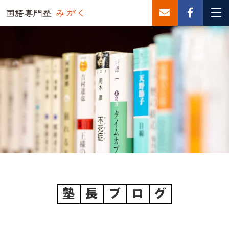
塾
長
ブ
ロ
グ