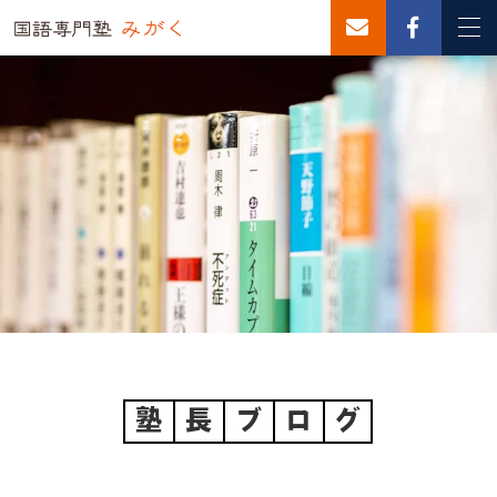
塾
長
ブ
ロ
グ