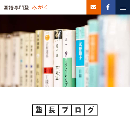
塾
長
ブ
ロ
グ