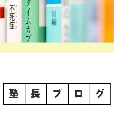
塾
長
ブ
ロ
グ