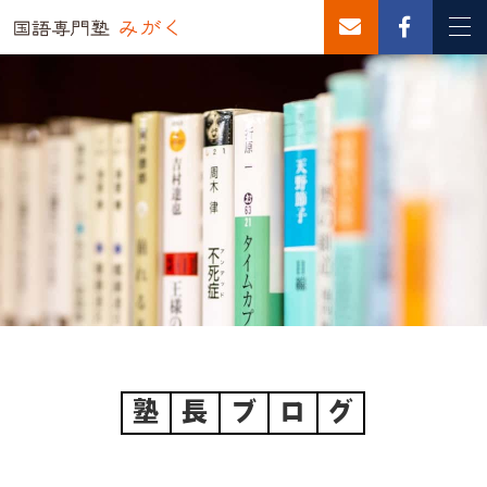
塾
長
ブ
ロ
グ