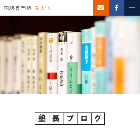
塾
長
ブ
ロ
グ