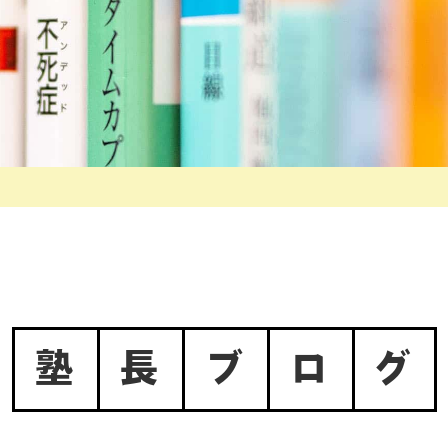
塾
長
ブ
ロ
グ