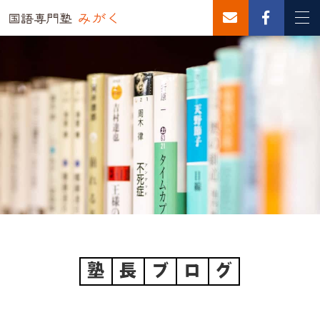
塾
長
ブ
ロ
グ