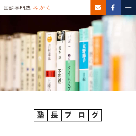
塾
長
ブ
ロ
グ