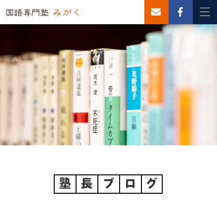
塾
長
ブ
ロ
グ