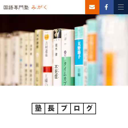
塾
長
ブ
ロ
グ