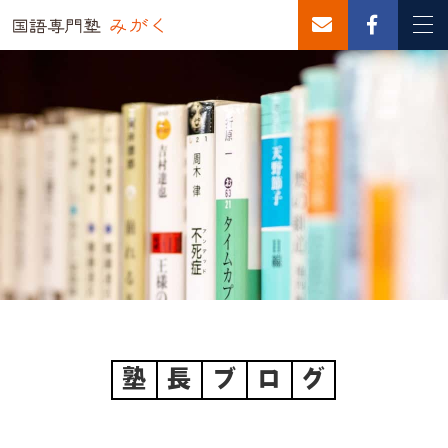
塾
長
ブ
ロ
グ