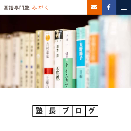
塾
長
ブ
ロ
グ