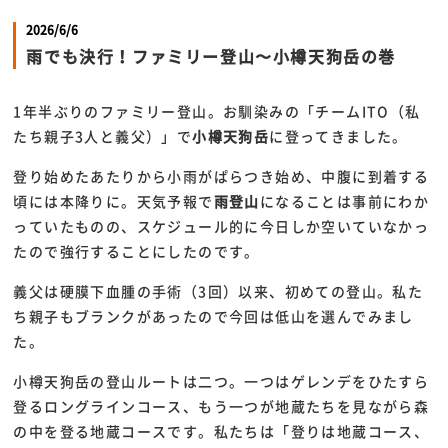
2026/6/6
雨でも決行！ファミリー登山〜小樽天狗岳の巻
1年半ぶりのファミリー登山。お馴染みの「チームITO（私
たち親子3人と義父）」で
小樽天狗岳
に登ってきました。
登り始めたあたりから小雨がぱらつき始め、中腹に到着する
頃には本降りに。天気予報で
雨登山
になることは事前にわか
っていたものの、スケジュール的に今日しか空いていなかっ
たので強行することにしたのです。
義父は硬膜下血腫の手術（3回）以来、初めての登山。私た
ち親子もブランクがあったので今回は低山を選んでみまし
た。
小樽天狗岳の登山ルートは二つ。一つはゲレンデをひたすら
登るロングラインコース、もう一つが地蔵たちを見ながら森
の中を登る地蔵コースです。私たちは「登りは地蔵コース、