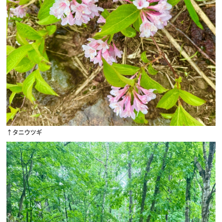
↑タニウツギ