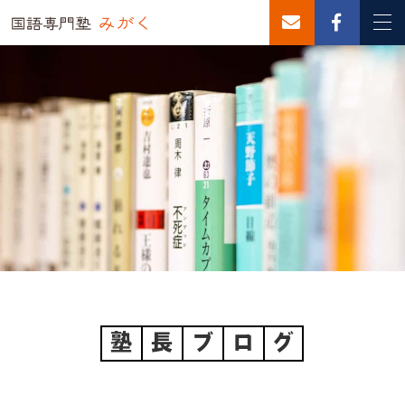
塾
長
ブ
ロ
グ