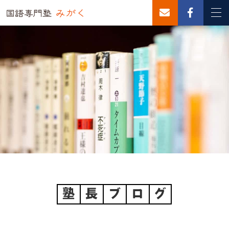
塾
長
ブ
ロ
グ