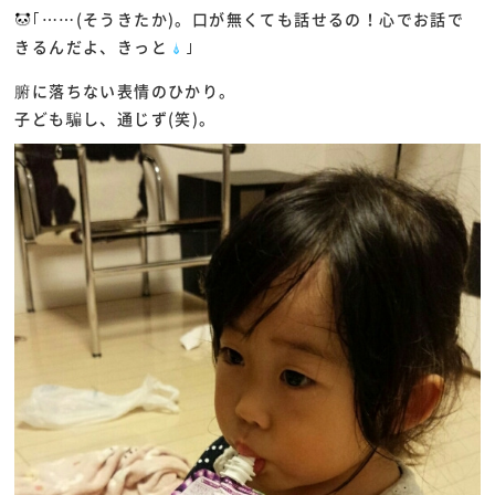
｢……(そうきたか)。口が無くても話せるの！心でお話で
きるんだよ、きっと
｣
腑に落ちない表情のひかり。
子ども騙し、通じず(笑)。