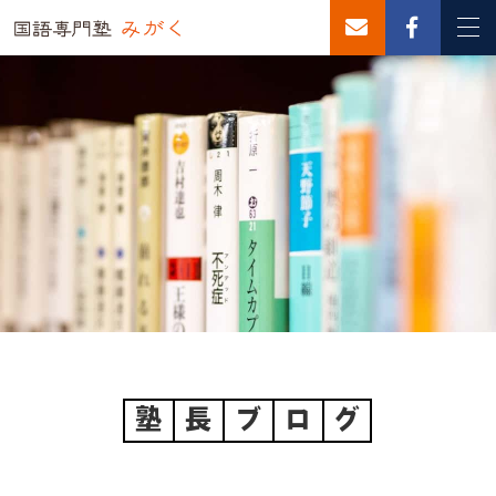
塾
長
ブ
ロ
グ