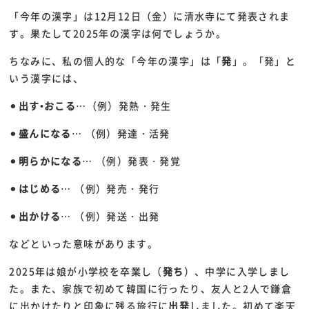
「今年の漢字」は12月12日（金）に清水寺にて発表されま
す。果たして2025年の漢字は何でしょうか。
ちなみに、私の個人的な「今年の漢字」は「
発
」。「発」と
いう漢字には、
⚫︎
出す•おこる
…（例）発熱・発生
⚫︎
盛んになる
… （例）発達・活発
⚫︎
明らかになる
… （例）発表・発覚
⚫︎
はじめる
… （例）発売・発行
⚫︎
出かける
… （例）発送・出発
などといった意味があります。
2025年は娘が小学校を卒業し（
発ち
）、中学に入学しまし
た。また、家族で初めて韓国に行ったり、友人と2人で鎌倉
に出かけたりと印象に残る旅行に
出発
しました。初めて楽天