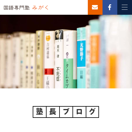
塾
長
ブ
ロ
グ