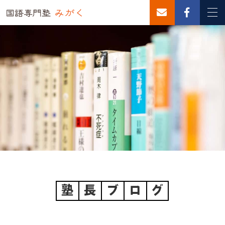
塾
長
ブ
ロ
グ