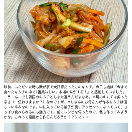
以前、いただいた時も我が家で大好評だったこのキムチ。今日も娘は「今まで
食べたキムチの中で1番美味しい。本場の味がする！」と感動していました。
…うーん、でも韓国のキムチともまた違うんだよなあ。本場のキムチは尖った
辛さ（…伝わりますか？）なのですが、Mちゃんのお母さんが作るキムチは優
し〜い辛みなのです。中に入っている柚子が良いアクセントになっていて、さ
っぱり食べられるのも魅力です。前にレシピを伺ったので、私も作ってみよう
かな。これって塩麹から作るんだろうか？？(-_-;)ｿﾞｯ…