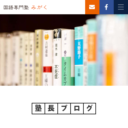
塾
長
ブ
ロ
グ