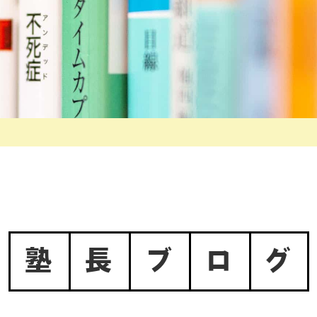
塾
長
ブ
ロ
グ