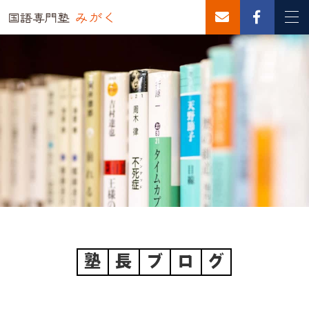
塾
長
ブ
ロ
グ