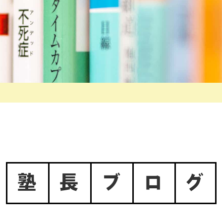
塾
長
ブ
ロ
グ