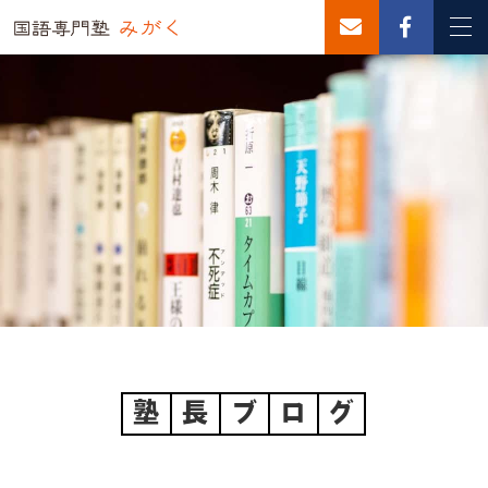
塾
長
ブ
ロ
グ