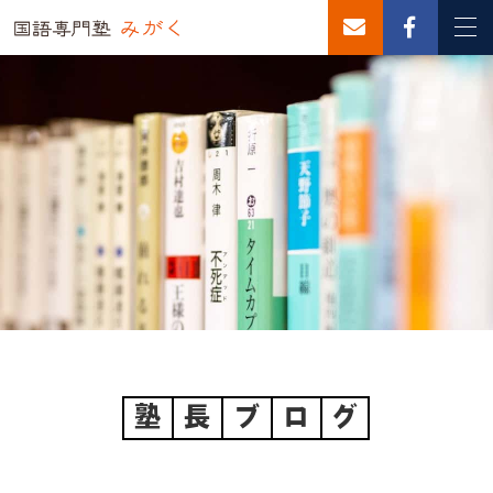
塾
長
ブ
ロ
グ