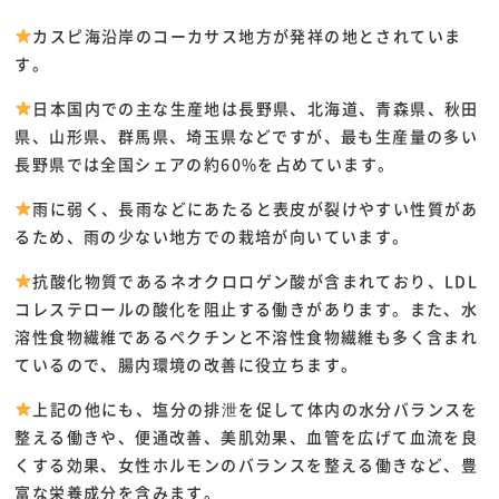
カスピ海沿岸のコーカサス地方が発祥の地とされていま
す。
日本国内での主な生産地は長野県、北海道、青森県、秋田
県、山形県、群馬県、埼玉県などですが、最も生産量の多い
長野県では全国シェアの約60%を占めています。
雨に弱く、長雨などにあたると表皮が裂けやすい性質があ
るため、雨の少ない地方での栽培が向いています。
抗酸化物質であるネオクロロゲン酸が含まれており、LDL
コレステロールの酸化を阻止する働きがあります。また、水
溶性食物繊維であるペクチンと不溶性食物繊維も多く含まれ
ているので、腸内環境の改善に役立ちます。
上記の他にも、塩分の排泄を促して体内の水分バランスを
整える働きや、便通改善、美肌効果、血管を広げて血流を良
くする効果、女性ホルモンのバランスを整える働きなど、豊
富な栄養成分を含みます。