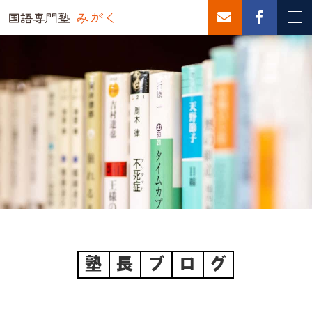
塾
長
ブ
ロ
グ