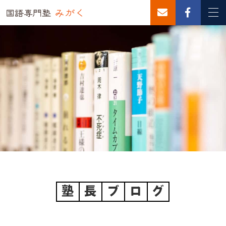
塾
長
ブ
ロ
グ