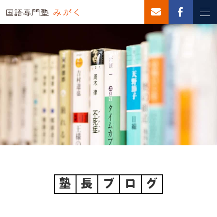
塾
長
ブ
ロ
グ